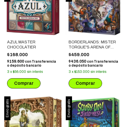
AZUL MASTER
BORDERLANDS: MISTER
CHOCOLATIER
TORGUE'S ARENA OF
BADASSERY (ESPAÑOL)
$168.000
$459.000
$159.600
$436.050
con
Transferencia
con
Transferencia
o depósito bancario
o depósito bancario
3
x
$56.000
sin interés
3
x
$153.000
sin interés
Envío gratis
Envío gratis