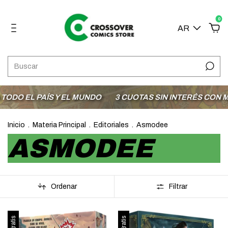
0
AR
S Y EL MUNDO
3 CUOTAS SIN INTERÉS CON MODO
HAS
Inicio
.
Materia Principal
.
Editoriales
.
Asmodee
ASMODEE
Ordenar
Filtrar