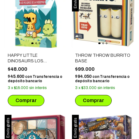
HAPPY LITTLE
THROW THROW BURRITO
DINOSAURS LOS
BASE
PELIGROS DE LA
$48.000
$99.000
PUBERTAD
$45.600
$94.050
con
Transferencia o
con
Transferencia o
depósito bancario
depósito bancario
3
x
$16.000
sin interés
3
x
$33.000
sin interés
Envío gratis
Envío gratis