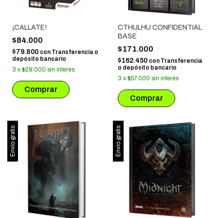
¡CALLATE!
CTHULHU CONFIDENTIAL
BASE
$84.000
$171.000
$79.800
con
Transferencia o
depósito bancario
$162.450
con
Transferencia
o depósito bancario
3
x
$28.000
sin interés
3
x
$57.000
sin interés
Envío gratis
Envío gratis