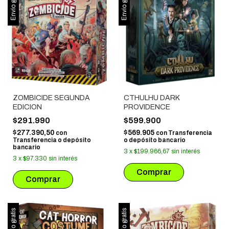
Envío gratis
Envío gratis
ZOMBICIDE SEGUNDA
CTHULHU DARK
EDICION
PROVIDENCE
$291.990
$599.900
$277.390,50
$569.905
con
con
Transferencia
Transferencia o depósito
o depósito bancario
bancario
3
x
$199.966,67
sin interés
3
x
$97.330
sin interés
Envío gratis
Envío gratis