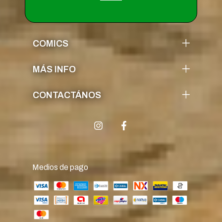
COMICS
MÁS INFO
CONTACTÁNOS
Medios de pago