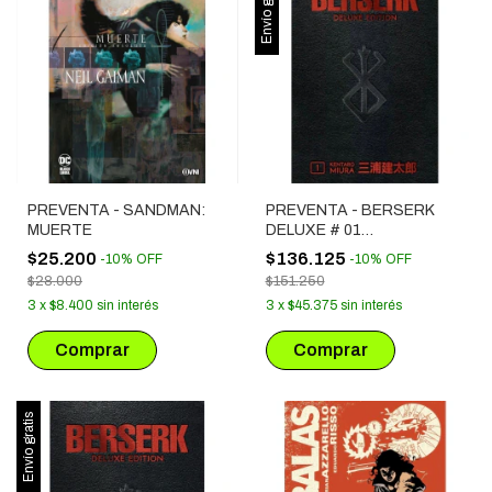
Envío gratis
PREVENTA - SANDMAN:
PREVENTA - BERSERK
MUERTE
DELUXE # 01
(LANZAMIENTO
$25.200
$136.125
-
10
%
OFF
-
10
%
OFF
SEPTIEMBRE 2026)
$28.000
$151.250
3
x
$8.400
sin interés
3
x
$45.375
sin interés
Envío gratis