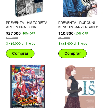
PREVENTA - HISTORIETA
PREVENTA - RUROUNI
ARGENTINA - UNA
KENSHIN KANZENBAN #
HISTORIA COLECTIVA
13
$27.000
$10.800
-
10
%
OFF
-
10
%
OFF
2001-2022
$30.000
$12.000
3
x
$9.000
sin interés
3
x
$3.600
sin interés