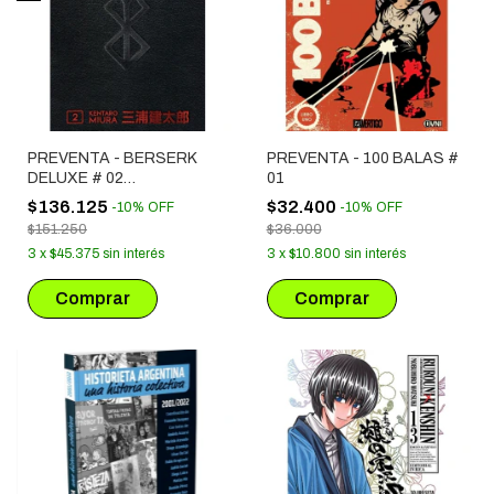
PREVENTA - BERSERK
PREVENTA - 100 BALAS #
DELUXE # 02
01
(LANZAMIENTO
$136.125
$32.400
-
10
%
OFF
-
10
%
OFF
SEPTIEMBRE)
$151.250
$36.000
3
x
$45.375
sin interés
3
x
$10.800
sin interés