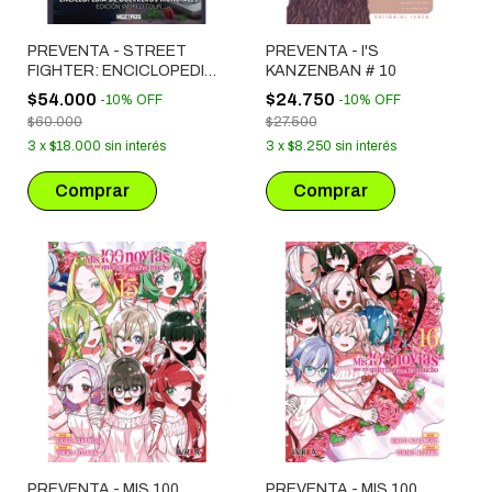
PREVENTA - STREET
PREVENTA - I'S
FIGHTER: ENCICLOPEDIA
KANZENBAN # 10
DE GUERREROS
$54.000
$24.750
-
10
%
OFF
-
10
%
OFF
MUNDIALES
$60.000
$27.500
3
x
$18.000
sin interés
3
x
$8.250
sin interés
PREVENTA - MIS 100
PREVENTA - MIS 100