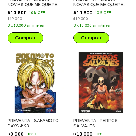
NOVIAS QUE ME QUIEREN
NOVIAS QUE ME QUIEREN
MUCHO MUCHO # 15
MUCHO MUCHO # 16
$10.800
$10.800
-
10
%
OFF
-
10
%
OFF
$12.000
$12.000
3
x
$3.600
sin interés
3
x
$3.600
sin interés
PREVENTA - SAKAMOTO
PREVENTA - PERROS
DAYS # 23
SALVAJES
$9.900
$18.000
-
10
%
OFF
-
10
%
OFF