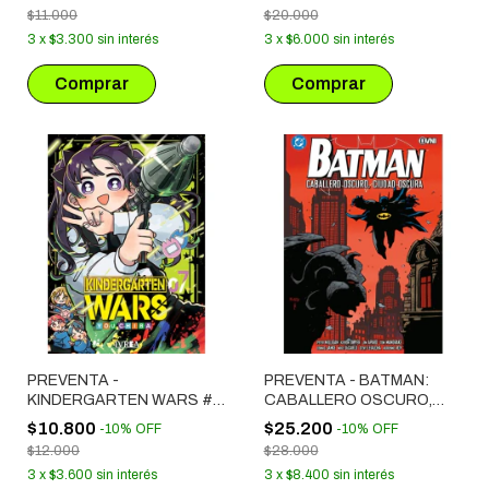
$11.000
$20.000
3
x
$3.300
sin interés
3
x
$6.000
sin interés
PREVENTA -
PREVENTA - BATMAN:
KINDERGARTEN WARS #
CABALLERO OSCURO,
07
CIUDAD OSCURA
$10.800
$25.200
-
10
%
OFF
-
10
%
OFF
$12.000
$28.000
3
x
$3.600
sin interés
3
x
$8.400
sin interés