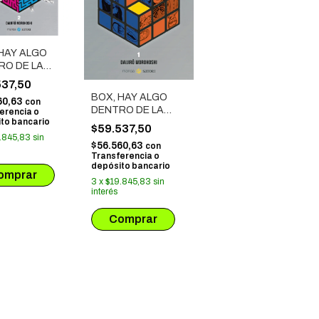
 HAY ALGO
RO DE LA
# 02
537,50
BOX, HAY ALGO
60,63
con
DENTRO DE LA
erencia o
to bancario
CAJA # 01
$59.537,50
.845,83
sin
$56.560,63
con
Transferencia o
depósito bancario
3
x
$19.845,83
sin
interés