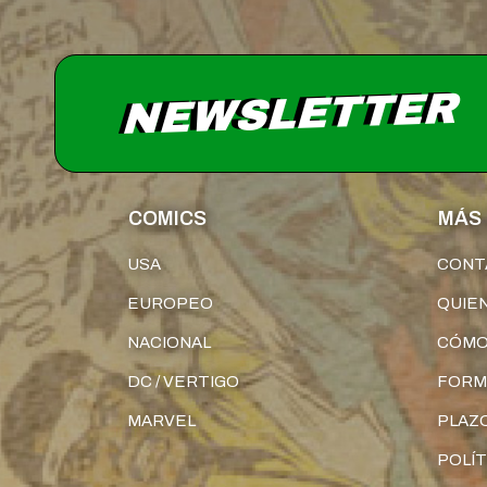
NEWSLETTER
COMICS
MÁS 
USA
CONT
EUROPEO
QUIE
NACIONAL
CÓMO
DC / VERTIGO
FORM
MARVEL
PLAZO
POLÍT