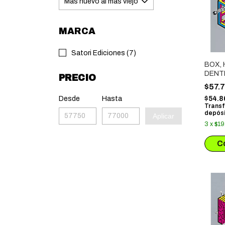
MARCA
Satori Ediciones (7)
BOX,
DENT
PRECIO
CAJA 
$57.
Desde
Hasta
$54.8
Transf
depósi
Aplicar
3
x
$19