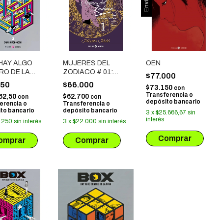
 HAY ALGO
MUJERES DEL
OEN
RO DE LA
ZODIACO # 01:
$77.000
# 03
REQUIEM PARA
750
$66.000
$73.150
con
TRES LIRIOS
Transferencia o
62,50
$62.700
con
con
depósito bancario
erencia o
Transferencia o
to bancario
depósito bancario
3
x
$25.666,67
sin
interés
.250
sin interés
3
x
$22.000
sin interés