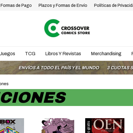
Formas de Pago
Plazos y Formas de Envío
Políticas de Privaci
Juegos
TCG
Libros Y Revistas
Merchandising
ENVÍOS A TODO EL PAÍS Y EL MUNDO
3 CUOTAS SIN INT
iones
ICIONES
Envío gratis