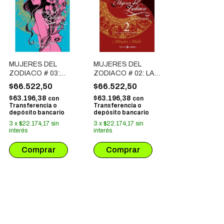
MUJERES DEL
MUJERES DEL
ZODIACO # 03:
ZODIACO # 02: LA
NARCISO DE LOS
CUESTA DE
$66.522,50
$66.522,50
POETAS
KEIWAZAKA
$63.196,38
$63.196,38
con
con
Transferencia o
Transferencia o
depósito bancario
depósito bancario
3
x
$22.174,17
sin
3
x
$22.174,17
sin
interés
interés