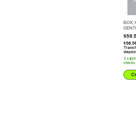
BOX,
DENT
CAJA 
$59.
$56.5
Transf
depósi
3
x
$19
interés