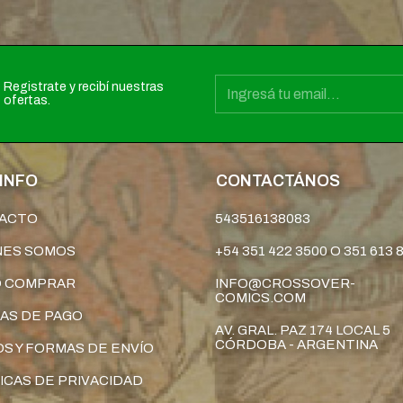
Registrate y recibí nuestras
ofertas.
INFO
CONTACTÁNOS
ACTO
543516138083
NES SOMOS
+54 351 422 3500 O 351 613 
 COMPRAR
INFO@CROSSOVER-
COMICS.COM
AS DE PAGO
AV. GRAL. PAZ 174 LOCAL 5
CÓRDOBA - ARGENTINA
S Y FORMAS DE ENVÍO
ICAS DE PRIVACIDAD