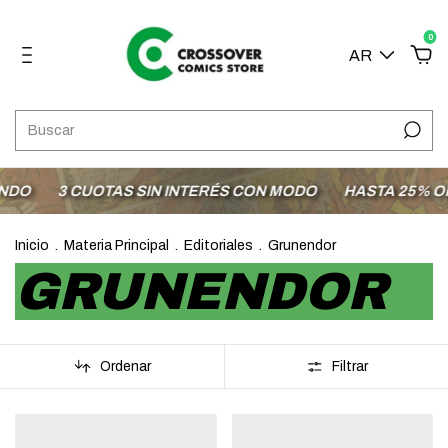
0
AR
DO
3 CUOTAS SIN INTERÉS CON MODO
HASTA 25% OFF
Inicio
.
Materia Principal
.
Editoriales
.
Grunendor
GRUNENDOR
Ordenar
Filtrar