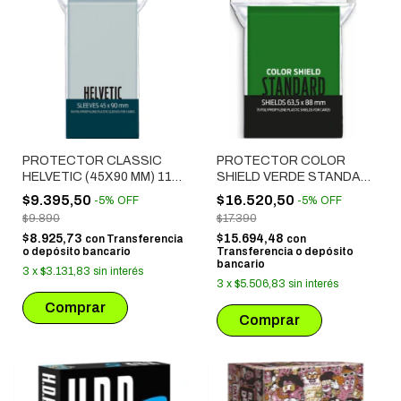
PROTECTOR CLASSIC
PROTECTOR COLOR
HELVETIC (45X90 MM) 110
SHIELD VERDE STANDARD
UNIDADES
(63.5X88 MM) 75
$9.395,50
$16.520,50
-
5
%
OFF
-
5
%
OFF
UNIDADES
$9.890
$17.390
$8.925,73
$15.694,48
con
Transferencia
con
o depósito bancario
Transferencia o depósito
bancario
3
x
$3.131,83
sin interés
3
x
$5.506,83
sin interés