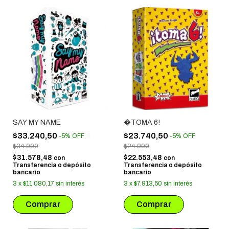
SAY MY NAME
�TOMA 6!
$33.240,50
$23.740,50
-
5
%
OFF
-
5
%
OFF
$34.990
$24.990
$31.578,48
$22.553,48
con
con
Transferencia o depósito
Transferencia o depósito
bancario
bancario
3
x
$11.080,17
sin interés
3
x
$7.913,50
sin interés