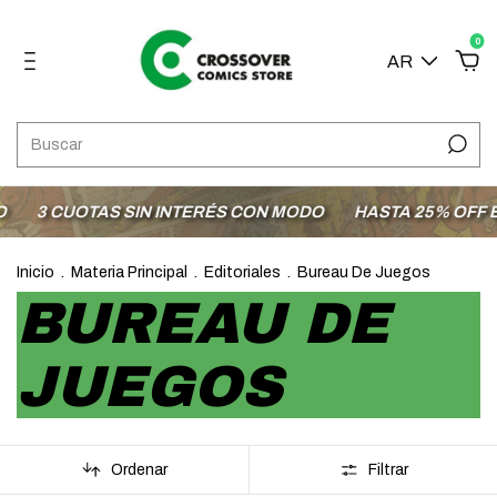
0
AR
AS SIN INTERÉS CON MODO
HASTA 25% OFF EN LA SECC
Inicio
.
Materia Principal
.
Editoriales
.
Bureau De Juegos
BUREAU DE
JUEGOS
Ordenar
Filtrar