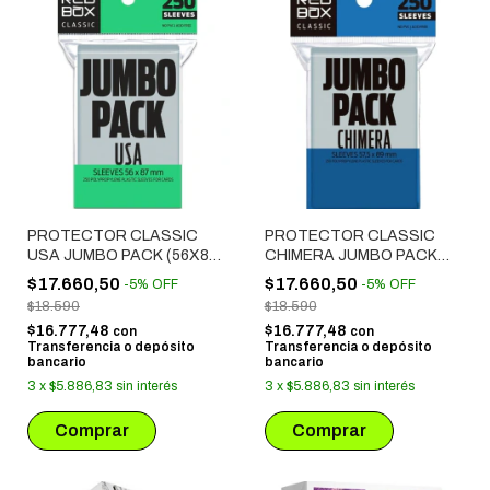
PROTECTOR CLASSIC
PROTECTOR CLASSIC
USA JUMBO PACK (56X87
CHIMERA JUMBO PACK
MM) 250 UNIDADES
(57.5X89 MM) 250
$17.660,50
$17.660,50
-
5
%
OFF
-
5
%
OFF
UNIDADES
$18.590
$18.590
$16.777,48
$16.777,48
con
con
Transferencia o depósito
Transferencia o depósito
bancario
bancario
3
x
$5.886,83
sin interés
3
x
$5.886,83
sin interés