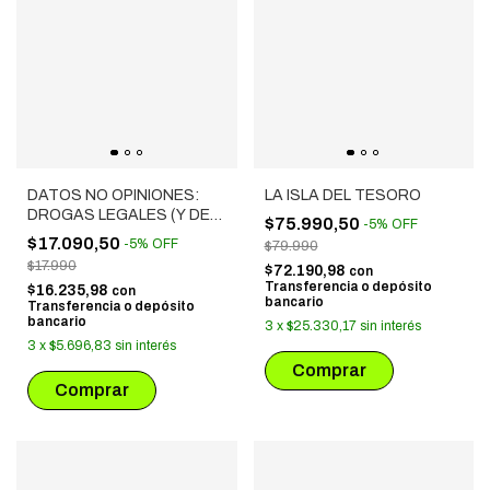
DATOS NO OPINIONES:
LA ISLA DEL TESORO
DROGAS LEGALES (Y DE
$75.990,50
-
5
%
OFF
LAS OTRAS)
$17.090,50
-
5
%
OFF
$79.990
$17.990
$72.190,98
con
Transferencia o depósito
$16.235,98
con
bancario
Transferencia o depósito
bancario
3
x
$25.330,17
sin interés
3
x
$5.696,83
sin interés