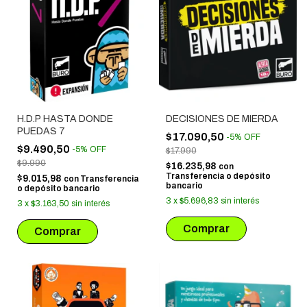
H.D.P HASTA DONDE
DECISIONES DE MIERDA
PUEDAS 7
$17.090,50
-
5
%
OFF
$9.490,50
-
5
%
OFF
$17.990
$9.990
$16.235,98
con
Transferencia o depósito
$9.015,98
con
Transferencia
bancario
o depósito bancario
3
x
$5.696,83
sin interés
3
x
$3.163,50
sin interés