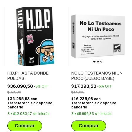
H.D.P HASTA DONDE
NO LO TESTEAMOS NI UN
PUEDAS
POCO (JUEGO BASE)
$36.090,50
$17.090,50
-
5
%
OFF
-
5
%
OFF
$37.990
$17.990
$34.285,98
$16.235,98
con
con
Transferencia o depósito
Transferencia o depósito
bancario
bancario
3
x
$12.030,17
sin interés
3
x
$5.696,83
sin interés