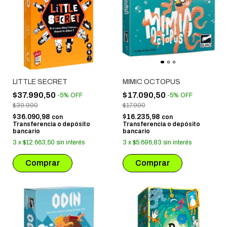
LITTLE SECRET
MIMIC OCTOPUS
$37.990,50
$17.090,50
-
5
%
OFF
-
5
%
OFF
$39.990
$17.990
$36.090,98
$16.235,98
con
con
Transferencia o depósito
Transferencia o depósito
bancario
bancario
3
x
$12.663,50
sin interés
3
x
$5.696,83
sin interés