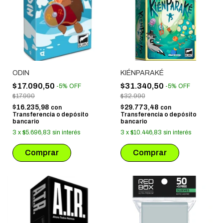
ODIN
KIÉNPARAKÉ
$17.090,50
$31.340,50
-
5
%
OFF
-
5
%
OFF
$17.990
$32.990
$16.235,98
$29.773,48
con
con
Transferencia o depósito
Transferencia o depósito
bancario
bancario
3
x
$5.696,83
sin interés
3
x
$10.446,83
sin interés