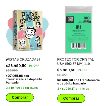
¡PISTAS CRUZADAS!
PROTECTOR CRISTAL
USA (56X87 MM) 110
$28.490,50
-
5
%
OFF
UNIDADES
$5.880,50
-
5
%
OFF
$29.990
$6.190
$27.065,98
con
Transferencia o depósito
$5.586,48
con
Transferencia
bancario
o depósito bancario
3
x
$9.496,83
sin interés
3
x
$1.960,17
sin interés