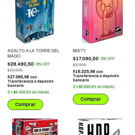
ASALTO A LA TORRE DEL
MISTY
MAGO
$17.090,50
-
5
%
OFF
$28.490,50
-
5
%
OFF
$17.990
$29.990
$16.235,98
con
Transferencia o depósito
$27.065,98
con
bancario
Transferencia o depósito
bancario
3
x
$5.696,83
sin interés
3
x
$9.496,83
sin interés