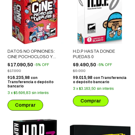
DATOS NO OPINIONES:
H.D.P HASTA DONDE
CINE POCHOCLOSO Y
PUEDAS 0
TAQUILLERO
$17.090,50
$9.490,50
-
5
%
OFF
-
5
%
OFF
$17.990
$9.990
$16.235,98
$9.015,98
con
con
Transferencia
Transferencia o depósito
o depósito bancario
bancario
3
x
$3.163,50
sin interés
3
x
$5.696,83
sin interés