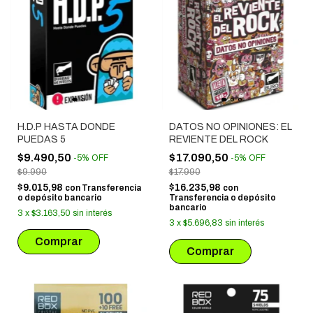
H.D.P HASTA DONDE
DATOS NO OPINIONES: EL
PUEDAS 5
REVIENTE DEL ROCK
$9.490,50
$17.090,50
-
5
%
OFF
-
5
%
OFF
$9.990
$17.990
$9.015,98
$16.235,98
con
Transferencia
con
o depósito bancario
Transferencia o depósito
bancario
3
x
$3.163,50
sin interés
3
x
$5.696,83
sin interés