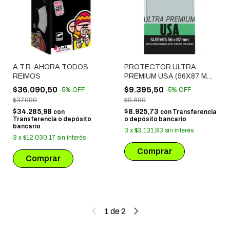
A.T.R. AHORA TODOS
PROTECTOR ULTRA
REIMOS
PREMIUM USA (56X87 MM)
55 UNIDADES
$36.090,50
$9.395,50
-
5
%
OFF
-
5
%
OFF
$37.990
$9.890
$34.285,98
$8.925,73
con
con
Transferencia
Transferencia o depósito
o depósito bancario
bancario
3
x
$3.131,83
sin interés
3
x
$12.030,17
sin interés
1
de
2