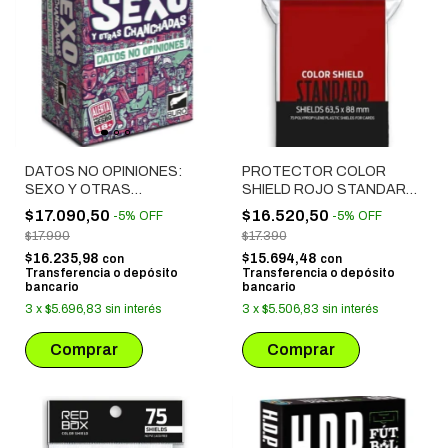
DATOS NO OPINIONES:
PROTECTOR COLOR
SEXO Y OTRAS
SHIELD ROJO STANDARD
CHANCHADAS
(63.5X88 MM) 75
$17.090,50
$16.520,50
-
5
%
OFF
-
5
%
OFF
UNIDADES
$17.990
$17.390
$16.235,98
$15.694,48
con
con
Transferencia o depósito
Transferencia o depósito
bancario
bancario
3
x
$5.696,83
sin interés
3
x
$5.506,83
sin interés