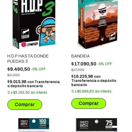
H.D.P HASTA DONDE
BANDIDA
PUEDAS 3
$17.090,50
-
5
%
OFF
$9.490,50
-
5
%
OFF
$17.990
$9.990
$16.235,98
con
Transferencia o depósito
$9.015,98
con
Transferencia
bancario
o depósito bancario
3
x
$5.696,83
sin interés
3
x
$3.163,50
sin interés