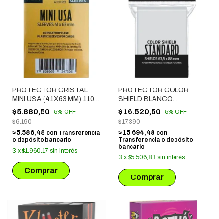
PROTECTOR CRISTAL
PROTECTOR COLOR
MINI USA (41X63 MM) 110
SHIELD BLANCO
UNIDADES
STANDARD (63.5X88 MM)
$5.880,50
$16.520,50
-
5
%
OFF
-
5
%
OFF
75 UNIDADES
$6.190
$17.390
$5.586,48
$15.694,48
con
Transferencia
con
o depósito bancario
Transferencia o depósito
bancario
3
x
$1.960,17
sin interés
3
x
$5.506,83
sin interés