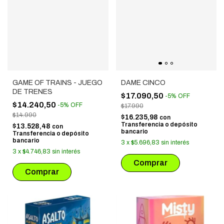
GAME OF TRAINS - JUEGO
DAME CINCO
DE TRENES
$17.090,50
-
5
%
OFF
$14.240,50
-
5
%
OFF
$17.990
$14.990
$16.235,98
con
Transferencia o depósito
$13.528,48
con
bancario
Transferencia o depósito
bancario
3
x
$5.696,83
sin interés
3
x
$4.746,83
sin interés