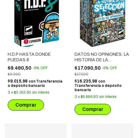
H.D.P HASTA DONDE
DATOS NO OPINIONES: LA
PUEDAS 8
HISTORIA DE LA
SELECCION
$9.490,50
$17.090,50
-
5
%
OFF
-
5
%
OFF
$9.990
$17.990
$9.015,98
$16.235,98
con
Transferencia
con
o depósito bancario
Transferencia o depósito
bancario
3
x
$3.163,50
sin interés
3
x
$5.696,83
sin interés