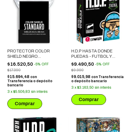
PROTECTOR COLOR
H.D.P HASTA DONDE
SHIELD NEGRO
PUEDAS - FUTBOL Y
STANDARD (63.5X88 MM)
TODA SU FAUNA
$16.520,50
$9.490,50
-
5
%
OFF
-
5
%
OFF
75 UNIDADES
$17.390
$9.990
$15.694,48
$9.015,98
con
con
Transferencia
Transferencia o depósito
o depósito bancario
bancario
3
x
$3.163,50
sin interés
3
x
$5.506,83
sin interés