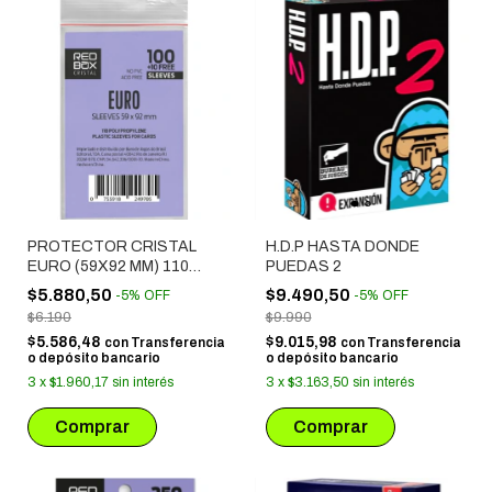
PROTECTOR CRISTAL
H.D.P HASTA DONDE
EURO (59X92 MM) 110
PUEDAS 2
UNIDADES
$5.880,50
$9.490,50
-
5
%
OFF
-
5
%
OFF
$6.190
$9.990
$5.586,48
$9.015,98
con
Transferencia
con
Transferencia
o depósito bancario
o depósito bancario
3
x
$1.960,17
sin interés
3
x
$3.163,50
sin interés