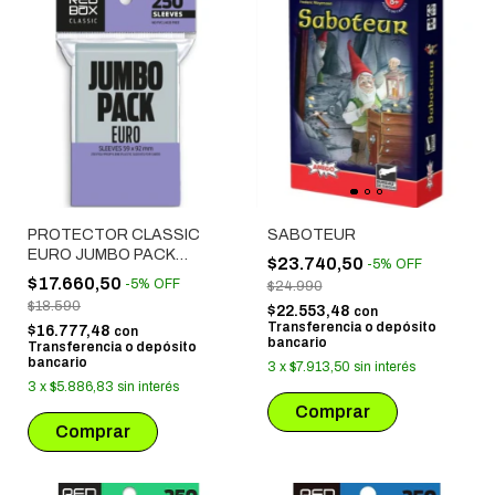
PROTECTOR CLASSIC
SABOTEUR
EURO JUMBO PACK
$23.740,50
-
5
%
OFF
(59X92 MM) 250 UNIDADES
$17.660,50
-
5
%
OFF
$24.990
$18.590
$22.553,48
con
Transferencia o depósito
$16.777,48
con
bancario
Transferencia o depósito
bancario
3
x
$7.913,50
sin interés
3
x
$5.886,83
sin interés