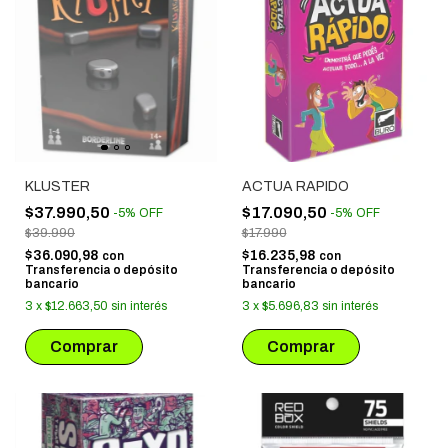
KLUSTER
ACTUA RAPIDO
$37.990,50
$17.090,50
-
5
%
OFF
-
5
%
OFF
$39.990
$17.990
$36.090,98
$16.235,98
con
con
Transferencia o depósito
Transferencia o depósito
bancario
bancario
3
x
$12.663,50
sin interés
3
x
$5.696,83
sin interés