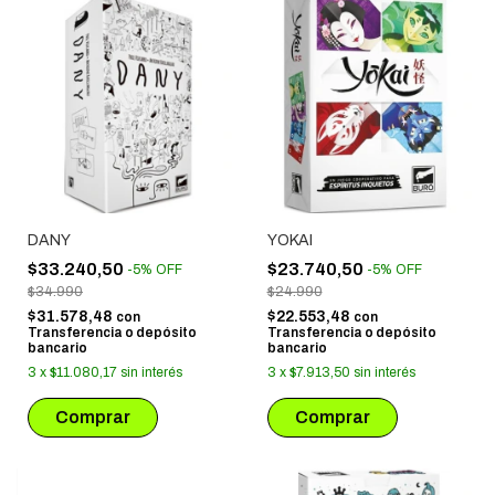
DANY
YOKAI
$33.240,50
$23.740,50
-
5
%
OFF
-
5
%
OFF
$34.990
$24.990
$31.578,48
$22.553,48
con
con
Transferencia o depósito
Transferencia o depósito
bancario
bancario
3
x
$11.080,17
sin interés
3
x
$7.913,50
sin interés